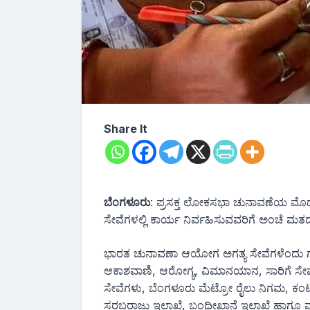
Share It
ಬೆಂಗಳೂರು
: ಪ್ರಸಕ್ತ ಲೋಕಸಭಾ ಚುನಾವಣೆಯ ಮೊದಲ 
ಸೇವೆಗಳಲ್ಲಿ ಕಾರ್ಯ ನಿರ್ವಹಿಸುವವರಿಗೆ ಅಂಚೆ ಮತದ
ಭಾರತ ಚುನಾವಣಾ ಆಯೋಗ ಅಗತ್ಯ ಸೇವೆಗಳೆಂದು ಗುರುತಿಸ
ಆಕಾಶವಾಣಿ, ಆರೋಗ್ಯ, ವಿಮಾನಯಾನ, ಸಾರಿಗೆ ಸೇವೆ,
ಸೇವೆಗಳು, ಬೆಂಗಳೂರು ಮೆಟ್ರೋ ರೈಲು ನಿಗಮ, ಕಂ
ಸರಬರಾಜು ಇಲಾಖೆ, ಬಂಧೀಖಾನೆ ಇಲಾಖೆ ಹಾಗೂ ಮತ