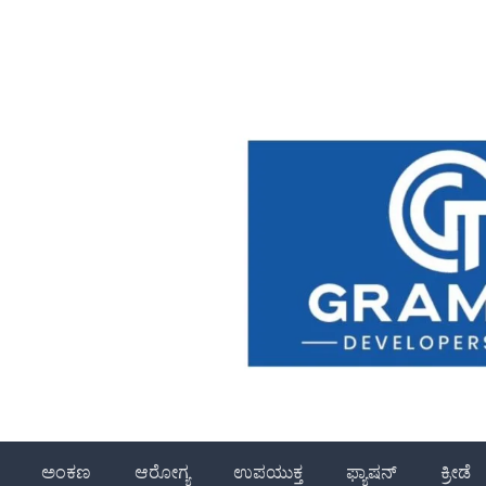
ಅಂಕಣ
ಆರೋಗ್ಯ
ಉಪಯುಕ್ತ
ಫ್ಯಾಷನ್
ಕ್ರೀಡೆ