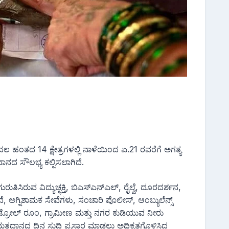
ಹಂತದ 14 ಕ್ಷೇತ್ರಗಳಲ್ಲಿ ನಾಳೆಯಿಂದ ಏ.21 ರವರೆಗೆ ಅಗತ್ಯ
ಾನದ ಸೌಲಭ್ಯ ಕಲ್ಪಿಸಲಾಗಿದೆ.
ಿರುವ ವಿದ್ಯುಚ್ಛಕ್ತಿ, ಬಿಎಸ್‍ಎನ್‍ಎಲ್, ರೈಲ್ವೆ, ದೂರದರ್ಶನ,
 ಅಗ್ನಿಶಾಮಕ ಸೇವೆಗಳು, ಸಂಚಾರಿ ಪೊಲೀಸ್, ಆಂಬ್ಯುಲೆನ್ಸ್
ಟ್ರೋಲ್ ರೂಂ, ಗ್ರಾಮೀಣ ಮತ್ತು ನಗರ ಕುಡಿಯುವ ನೀರು
ದಾನದ ದಿನ ಸುದ್ದಿ ಪ್ರಸಾರ ಮಾಡಲು ಅಧಿಕೃತಗೊಳಿಸಿದ