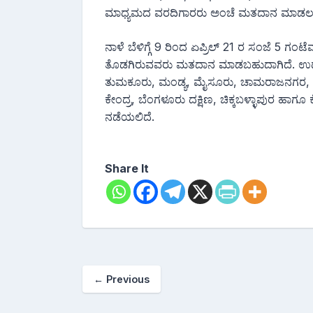
ಮಾಧ್ಯಮದ ವರದಿಗಾರರು ಅಂಚೆ ಮತದಾನ ಮಾಡಲು ಅ
ನಾಳೆ ಬೆಳಿಗ್ಗೆ 9 ರಿಂದ ಏಪ್ರಿಲ್ 21 ರ ಸಂಜೆ 5 ಗಂಟ
ತೊಡಗಿರುವವರು ಮತದಾನ ಮಾಡಬಹುದಾಗಿದೆ. ಉಡುಪಿ-ಚ
ತುಮಕೂರು, ಮಂಡ್ಯ, ಮೈಸೂರು, ಚಾಮರಾಜನಗರ, ಬ
ಕೇಂದ್ರ, ಬೆಂಗಳೂರು ದಕ್ಷಿಣ, ಚಿಕ್ಕಬಳ್ಳಾಪುರ ಹಾಗ
ನಡೆಯಲಿದೆ.
Share It
←
Previous