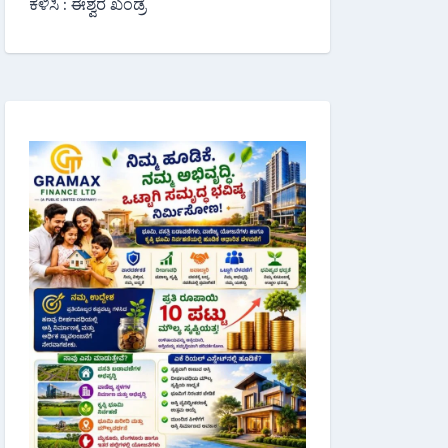
ಕಳಿಸಿ : ಈಶ್ವರ ಖಂಡ್ರೆ