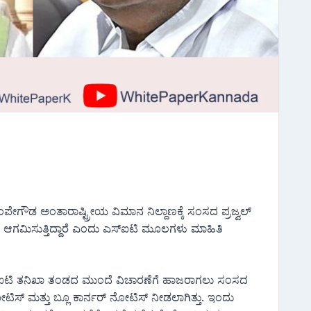
ೇಗೌಡ ಅಂತಾರಾಷ್ಟ್ರೀಯ ವಿಮಾನ ನಿಲ್ದಾಣಕ್ಕೆ ಸಂಸದ ಪ್ರಜ್ವಲ್
ಿ ಆಗಮಿಸುತ್ತಿದ್ದಾರೆ ಎಂದು ಎಸ್ಐಟಿ ಮೂಲಗಳು ಮಾಹಿತಿ
 ಎಸ್ಐಟಿ ತನಿಖಾ ತಂಡದ ಮುಂದೆ ವಿಚಾರಣೆಗೆ ಹಾಜರಾಗಲು ಸಂಸದ
ಟಿಸ್ ಮತ್ತು ಬ್ಲೂ ಕಾರ್ನರ್ ನೋಟಿಸ್ ನೀಡಲಾಗಿತ್ತು. ಇಂದು