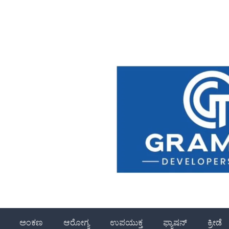
ಅಂಕಣ
ಆರೋಗ್ಯ
ಉಪಯುಕ್ತ
ಫ್ಯಾಷನ್
ಕ್ರೀಡೆ