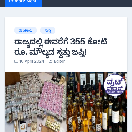
Primary Menu
ರಾಜಕೀಯ
ಸುದ್ದಿ
ರಾಜ್ಯದಲ್ಲಿ ಈವರೆಗೆ 355 ಕೋಟಿ
ರೂ. ಮೌಲ್ಯದ ಸ್ವತ್ತು ಜಪ್ತಿ!
16 April 2024
Editor