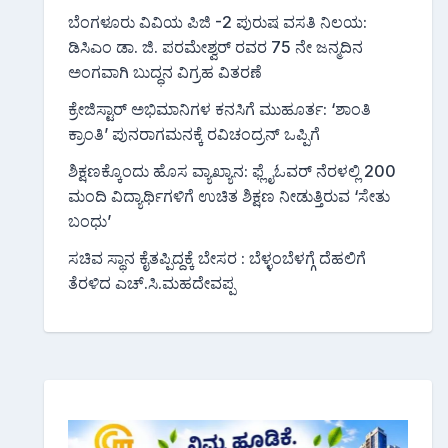
ಬೆಂಗಳೂರು ವಿವಿಯ ಪಿಜಿ -2 ಪುರುಷ ವಸತಿ ನಿಲಯ:
ಡಿಸಿಎಂ ಡಾ. ಜಿ. ಪರಮೇಶ್ವರ್ ರವರ 75 ನೇ ಜನ್ಮದಿನ
ಅಂಗವಾಗಿ ಬುದ್ಧನ ವಿಗ್ರಹ ವಿತರಣೆ
ಕ್ರೇಜಿಸ್ಟಾರ್ ಅಭಿಮಾನಿಗಳ ಕನಸಿಗೆ ಮುಹೂರ್ತ: ‘ಶಾಂತಿ
ಕ್ರಾಂತಿ’ ಪುನರಾಗಮನಕ್ಕೆ ರವಿಚಂದ್ರನ್ ಒಪ್ಪಿಗೆ
ಶಿಕ್ಷಣಕ್ಕೊಂದು ಹೊಸ ವ್ಯಾಖ್ಯಾನ: ಫ್ಲೈಓವರ್ ನೆರಳಲ್ಲಿ 200
ಮಂದಿ ವಿದ್ಯಾರ್ಥಿಗಳಿಗೆ ಉಚಿತ ಶಿಕ್ಷಣ ನೀಡುತ್ತಿರುವ ‘ಸೇತು
ಬಂಧು’
ಸಚಿವ ಸ್ಥಾನ ಕೈತಪ್ಪಿದ್ದಕ್ಕೆ ಬೇಸರ : ಬೆಳ್ಳಂಬೆಳಗ್ಗೆ ದೆಹಲಿಗೆ
ತೆರಳಿದ ಎಚ್.ಸಿ.ಮಹದೇವಪ್ಪ