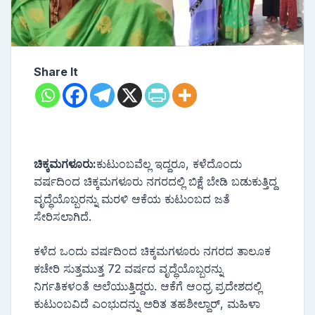
Share It
ಚಿಕ್ಕಮಗಳೂರು:
ಕುಟುಂಬವೆಲ್ಲ ಇದ್ದರೂ, ಕಳೆದೊಂದು
ವರ್ಷದಿಂದ ಚಿಕ್ಕಮಗಳೂರು ನಗರದಲ್ಲಿ ಬಿಕ್ಷೆ ಬೇಡಿ ಬಡುಕುತ್ತಿದ್ದ
ವೃದ್ಧೆಯೊಬ್ಬರನ್ನು ಮರಳಿ ಆಕೆಯ ಕುಟುಂಬದ ಜತೆ
ಸೇರಿಸಲಾಗಿದೆ.
ಕಳೆದ ಒಂದು ವರ್ಷದಿಂದ ಚಿಕ್ಕಮಗಳೂರು ನಗರದ ತಾಲೂಕ
ಕಚೇರಿ ಸುತ್ತಮುತ್ತ 72 ವರ್ಷದ ವೃದ್ಧೆಯೊಬ್ಬರನ್ನು
ನಿರ್ಗತಿಕಳಂತೆ ಅಲೆಯುತ್ತಿದ್ದರು. ಆಕೆಗೆ ಆಂಧ್ರ ಪ್ರದೇಶದಲ್ಲಿ
ಕುಟುಂಬವಿದೆ ಎಂಭುದನ್ನು ಅರಿತ ತಹಶೀಲ್ದಾರ್, ಮಹಿಳಾ