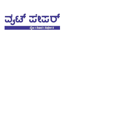
Skip
to
content
White Paper
ನೈಜ-ನಿಖರ-ನಿರ್ಭೀತ