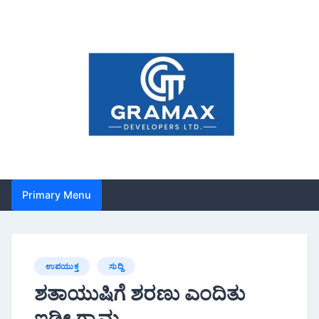
Primary Menu
ಉಪಯುಕ್ತ
ಸುದ್ದಿ
ಶತಾಯುಷಿಗೆ ಶರಣು ಎಂದಿತು
ಇಡೀ ಗ್ರಾಮ