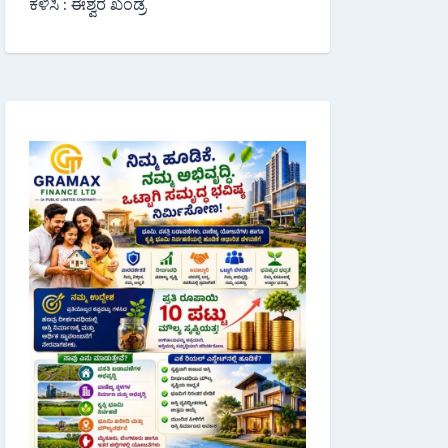
ಕಳಿಸಿ : ಈಶ್ವರ ಖಂಡ್ರೆ