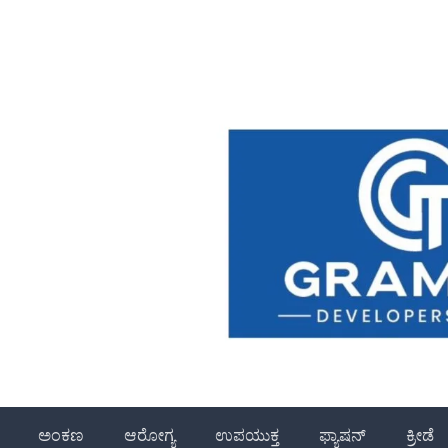
ಅಂಕಣ
ಆರೋಗ್ಯ
ಉಪಯುಕ್ತ
ಫ್ಯಾಷನ್
ಕ್ರೀಡೆ