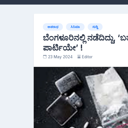
ಅಪರಾಧ
ಸಿನಿಮಾ
ಸುದ್ದಿ
ಬೆಂಗಳೂರಿನಲ್ಲಿ ನಡೆದಿದ್ದು, ‘
ಪಾರ್ಟಿಯೇ’ !
23 May 2024
Editor