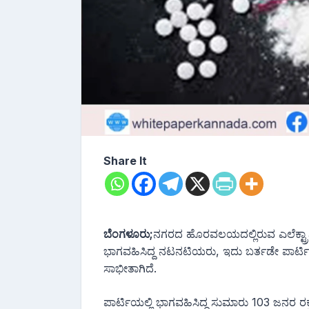
Share It
ಬೆಂಗಳೂರು;
ನಗರದ ಹೊರವಲಯದಲ್ಲಿರುವ ಎಲೆಕ್ಟ್ರಾನಿಕ್
ಭಾಗವಹಿಸಿದ್ದ ನಟನಟಿಯರು, ಇದು ಬರ್ತಡೇ ಪಾರ್ಟ
ಸಾಭೀತಾಗಿದೆ.
ಪಾರ್ಟಿಯಲ್ಲಿ ಭಾಗವಹಿಸಿದ್ದ ಸುಮಾರು 103 ಜನರ ರಕ್ತದ 